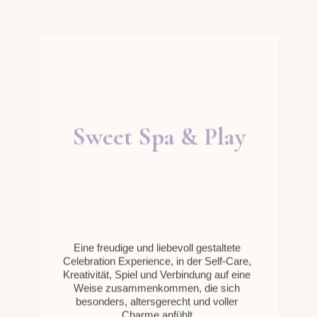
Bags
Spiele, Tanz und ein finaler
Catwalk
Alles, was für eine
harmonische, freudige und
liebevoll geführte Sweet Spa
Experience gebraucht wird
Eine schlichtere und zugleich stilvolle
Version, die die Schönheit und
besondere Atmosphäre der Experience
bewahrt und sich auf ihre
wesentlichsten Momente
konzentriert.
Die Kinder erleben denselben
liebevoll geführten Ablauf,
einschließlich der einfachen
Maniküre, der natürlichen Maske, der
kreativen Aktivität sowie eines