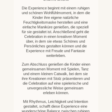
schönen Abschlussmoments mit
Spielen, Tanz und einem Catwalk.
In dieser Experience enthalten:
Personalisiertes
Willkommensschild
Einfache Maniküre
Natürliche Feuchtigkeitsmaske
Kreative Aktivität
Spiele, Tanz und ein finaler
Catwalk
Alles, was für eine freudige,
harmonische und liebevoll
geführte Sweet Spa Experience
gebraucht wird
Unten findest du einen kurzen Fragebogen, damit
ich mehr über deine Feier erfahre und ein