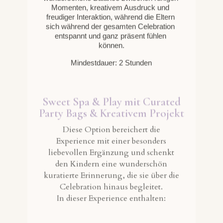
wunderschön auf dich abgestimmtes Erlebnis für
dich gestalten kann.
Mein Wunschdatum
anfragen
Make An Appointment
›
August
2026